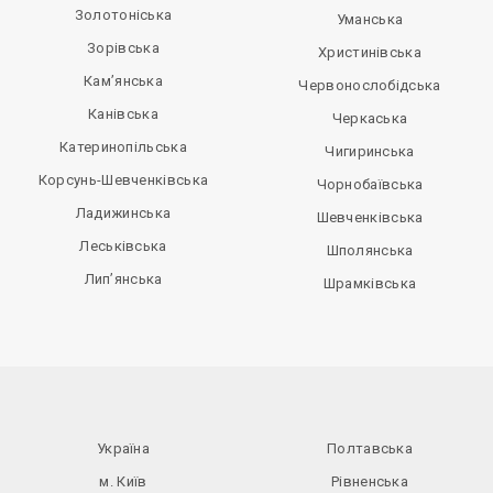
Золотоніська
Уманська
Зорівська
Христинівська
Кам’янська
Червонослобідська
Канівська
Черкаська
Катеринопільська
Чигиринська
Корсунь-Шевченківська
Чорнобаївська
Ладижинська
Шевченківська
Леськівська
Шполянська
Лип’янська
Шрамківська
Україна
Полтавська
м. Київ
Рівненська