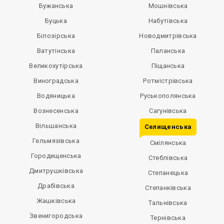
Бужанська
Мошнівська
Буцька
Набутівська
Білозірська
Новодмитрівська
Ватутінська
Паланська
Великохутірська
Піщанська
Виноградська
Ротмістрівська
Водяницька
Руськополянська
Вознесенська
Сагунівська
Вільшанська
Селищенська
Гельмязівська
Смілянська
Городищенська
Стеблівська
Дмитрушківська
Степанецька
Драбівська
Степанківська
Жашківська
Тальнівська
Звенигородська
Тернівська