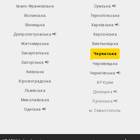
Івано-Франківська
Сумська
📢
Волинська
Тернопільська
Вінницька
Харківська
📢
Дніпропетровська
📢
Херсонська
Житомирська
Хмельницька
Закарпатська
Черкаська
Запорізька
📢
Чернівецька
Київська
Чернігівська
📢
Кіровоградська
АР Крим
Львівська
Донецька
📢
Миколаївська
Луганська
📢
Одеська
📢
м. Севастополь