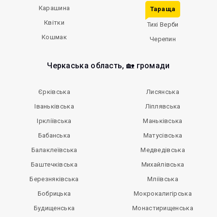
Карашина
Тараща
Квітки
Тихі Верби
Кошмак
Черепин
Черкаська область, 🏡 громади
Єрківська
Лисянська
Іваньківська
Ліплявська
Іркліївська
Маньківська
Бабанська
Матусівська
Балаклеївська
Медведівська
Баштечківська
Михайлівська
Березняківська
Мліївська
Бобрицька
Мокрокалигірська
Будищенська
Монастирищенська