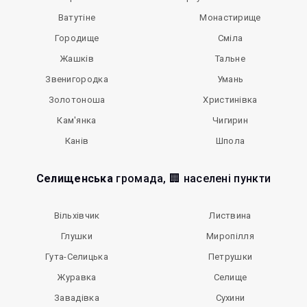
Ватутіне
Монастирище
Городище
Сміла
Жашків
Тальне
Звенигородка
Умань
Золотоноша
Христинівка
Кам'янка
Чигирин
Канів
Шпола
Селищенська
громада, 🏢 населені пункти
Вільхівчик
Листвина
Глушки
Миропілля
Гута-Селицька
Петрушки
Журавка
Селище
Завадівка
Сухини