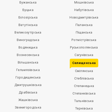
Бужанська
Мошнівська
Буцька
Набутівська
Білозірська
Новодмитрівська
Ватутінська
Паланська
Великохутірська
Піщанська
Виноградська
Ротмістрівська
Водяницька
Руськополянська
Вознесенська
Сагунівська
Вільшанська
Селищенська
Гельмязівська
Смілянська
Городищенська
Стеблівська
Дмитрушківська
Степанецька
Драбівська
Степанківська
Жашківська
Тальнівська
Звенигородська
Тернівська