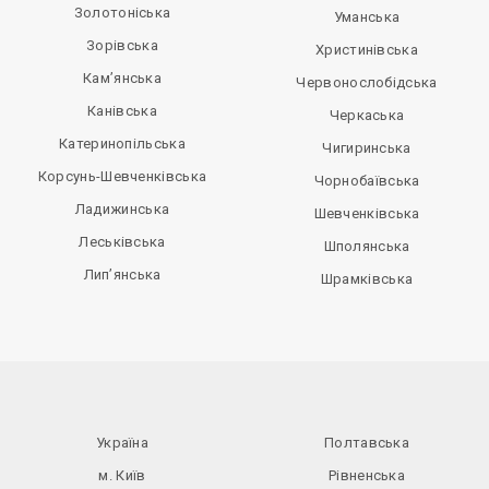
Золотоніська
Уманська
Зорівська
Христинівська
Кам’янська
Червонослобідська
Канівська
Черкаська
Катеринопільська
Чигиринська
Корсунь-Шевченківська
Чорнобаївська
Ладижинська
Шевченківська
Леськівська
Шполянська
Лип’янська
Шрамківська
Україна
Полтавська
м. Київ
Рівненська