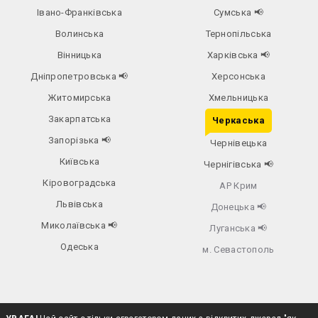
Івано-Франківська
Сумська
📢
Волинська
Тернопільська
Вінницька
Харківська
📢
Дніпропетровська
📢
Херсонська
Житомирська
Хмельницька
Закарпатська
Черкаська
Запорізька
📢
Чернівецька
Київська
Чернігівська
📢
Кіровоградська
АР Крим
Львівська
Донецька
📢
Миколаївська
📢
Луганська
📢
Одеська
м. Севастополь