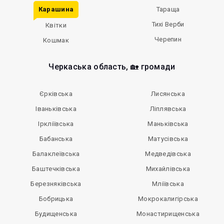
Карашина
Тараща
Тихі Верби
Квітки
Черепин
Кошмак
Черкаська область, 🏡 громади
Єрківська
Лисянська
Іваньківська
Ліплявська
Іркліївська
Маньківська
Бабанська
Матусівська
Балаклеївська
Медведівська
Баштечківська
Михайлівська
Березняківська
Мліївська
Бобрицька
Мокрокалигірська
Будищенська
Монастирищенська