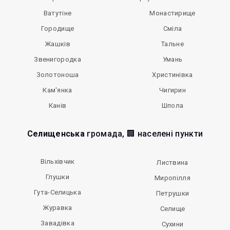
Ватутіне
Монастирище
Городище
Сміла
Жашків
Тальне
Звенигородка
Умань
Золотоноша
Христинівка
Кам'янка
Чигирин
Канів
Шпола
Селищенська
громада, 🏢 населені пункти
Вільхівчик
Листвина
Глушки
Миропілля
Гута-Селицька
Петрушки
Журавка
Селище
Завадівка
Сухини