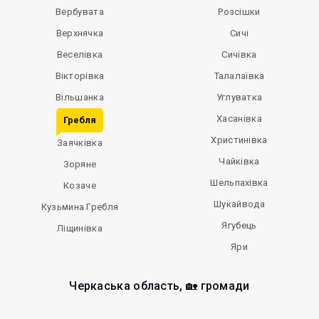
Вербувата
Розсішки
Верхнячка
Сичі
Веселівка
Сичівка
Вікторівка
Талалаївка
Вільшанка
Углуватка
Хасанівка
Гребля
Христинівка
Заячківка
Чайківка
Зоряне
Шельпахівка
Козаче
Шукайвода
Кузьмина Гребля
Ягубець
Ліщинівка
Яри
Черкаська область, 🏡 громади