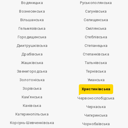
Водяницька
Руськополянська
Вознесенська
Сагунівська
Вільшанська
Селищенська
Гельмязівська
Смілянська
Городищенська
Стеблівська
Дмитрушківська
Степанецька
Драбівська
Степанківська
Жашківська
Тальнівська
Звенигородська
Тернівська
Золотоніська
Уманська
Зорівська
Христинівська
Кам’янська
Червонослобідська
Канівська
Черкаська
Катеринопільська
Чигиринська
Корсунь-Шевченківська
Чорнобаївська