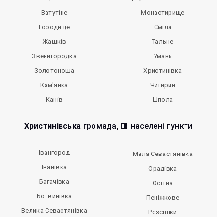
Ватутіне
Монастирище
Городище
Сміла
Жашків
Тальне
Звенигородка
Умань
Золотоноша
Христинівка
Кам'янка
Чигирин
Канів
Шпола
Христинівська
громада, 🏢 населені пункти
Івангород
Мала Севастянівка
Іванівка
Орадівка
Багачівка
Осітна
Ботвинівка
Пеніжкове
Велика Севастянівка
Розсішки