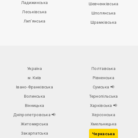
Ладижинська
Шевченківська
Леськівська
Шполянська
Лип’янська
Шрамківська
Україна
Полтавська
м. Київ
Рівненська
Івано-Франківська
Сумська
📢
Волинська
Тернопільська
Вінницька
Харківська
📢
Дніпропетровська
📢
Херсонська
Житомирська
Хмельницька
Закарпатська
Черкаська