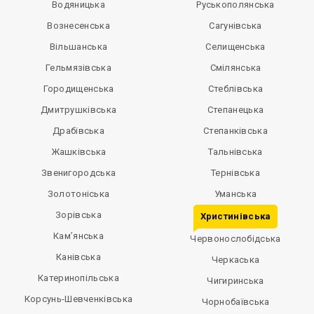
Водяницька
Руськополянська
Вознесенська
Сагунівська
Вільшанська
Селищенська
Гельмязівська
Смілянська
Городищенська
Стеблівська
Дмитрушківська
Степанецька
Драбівська
Степанківська
Жашківська
Тальнівська
Звенигородська
Тернівська
Золотоніська
Уманська
Зорівська
Христинівська
Кам’янська
Червонослобідська
Канівська
Черкаська
Катеринопільська
Чигиринська
Корсунь-Шевченківська
Чорнобаївська