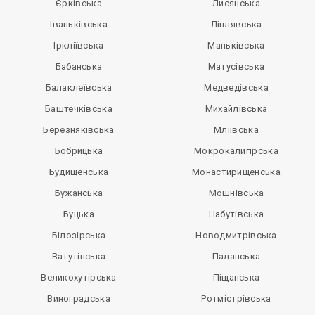
Єрківська
Лисянська
Іваньківська
Ліплявська
Іркліївська
Маньківська
Бабанська
Матусівська
Балаклеївська
Медведівська
Баштечківська
Михайлівська
Березняківська
Мліївська
Бобрицька
Мокрокалигірська
Будищенська
Монастирищенська
Бужанська
Мошнівська
Буцька
Набутівська
Білозірська
Новодмитрівська
Ватутінська
Паланська
Великохутірська
Піщанська
Виноградська
Ротмістрівська