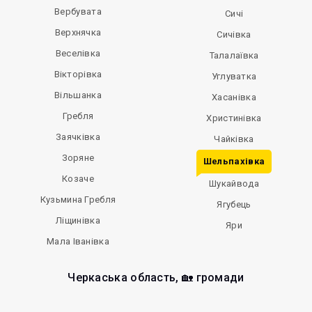
Вербувата
Сичі
Верхнячка
Сичівка
Веселівка
Талалаївка
Вікторівка
Углуватка
Вільшанка
Хасанівка
Гребля
Христинівка
Заячківка
Чайківка
Зоряне
Шельпахівка
Козаче
Шукайвода
Кузьмина Гребля
Ягубець
Ліщинівка
Яри
Мала Іванівка
Черкаська область, 🏡 громади