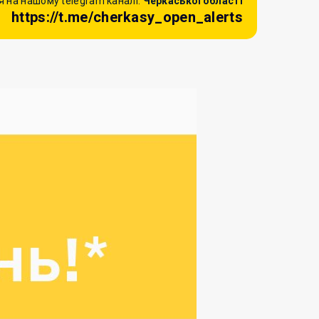
 на нашому telegram каналі:
Черкаської області
https://t.me/cherkasy_open_alerts