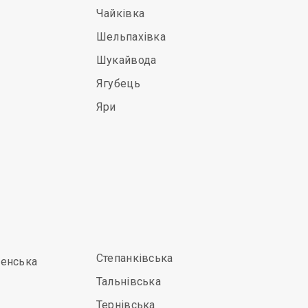
Чайківка
Шельпахівка
Шукайвода
Ягубець
Яри
Степанківська
енська
Тальнівська
Тернівська