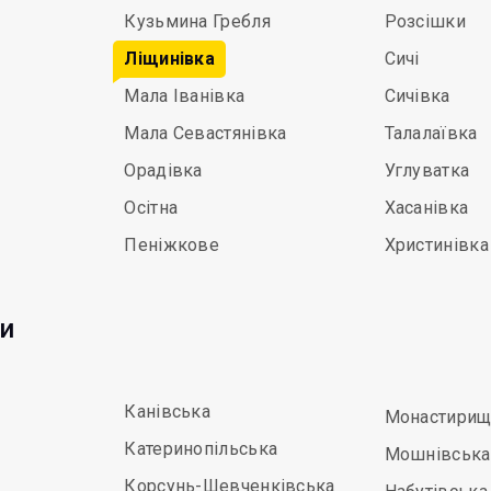
Кузьмина Гребля
Розсішки
Ліщинівка
Сичі
Мала Іванівка
Сичівка
Мала Севастянівка
Талалаївка
Орадівка
Углуватка
Осітна
Хасанівка
Пеніжкове
Христинівка
ди
Канівська
Монастирищ
Катеринопільська
Мошнівська
Корсунь-Шевченківська