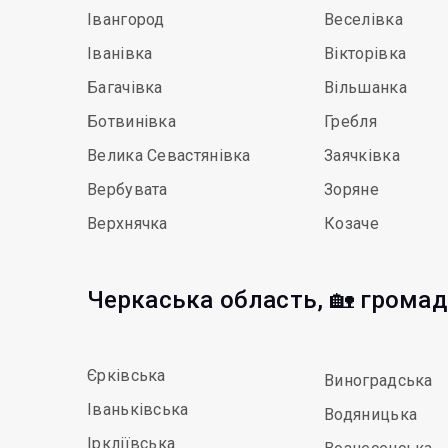
Івангород
Веселівка
Іванівка
Вікторівка
Багачівка
Вільшанка
Ботвинівка
Гребля
Велика Севастянівка
Заячківка
Вербувата
Зоряне
Верхнячка
Козаче
Черкаська область, 🏡 грома
Єрківська
Виноградська
Іваньківська
Водяницька
Іркліївська