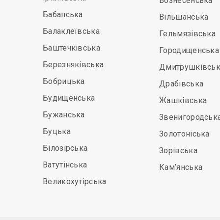
Вознесенська
Бабанська
Вільшанська
Балаклеївська
Гельмязівська
Баштечківська
Городищенська
Березняківська
Дмитрушківськ
Бобрицька
Драбівська
Будищенська
Жашківська
Бужанська
Звенигородськ
Буцька
Золотоніська
Білозірська
Зорівська
Ватутінська
Кам’янська
Великохутірська