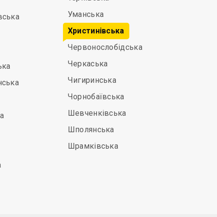
Уманська
вська
Христинівська
Червонослобідська
Черкаська
ька
Чигиринська
нська
Чорнобаївська
Шевченківська
а
Шполянська
Шрамківська
а