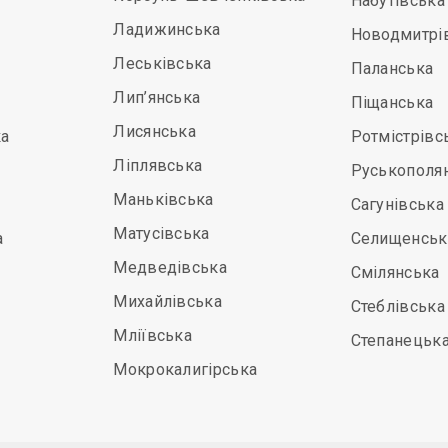
Набутівська
Ладижинська
Новодмитрі
Леськівська
Паланська
Лип’янська
Піщанська
Лисянська
а
Ротмістрівс
Ліплявська
Руськополя
Маньківська
Сагунівська
Матусівська
а
Селищенськ
Медведівська
Смілянська
Михайлівська
Стеблівська
Мліївська
Степанецьк
Мокрокалигірська