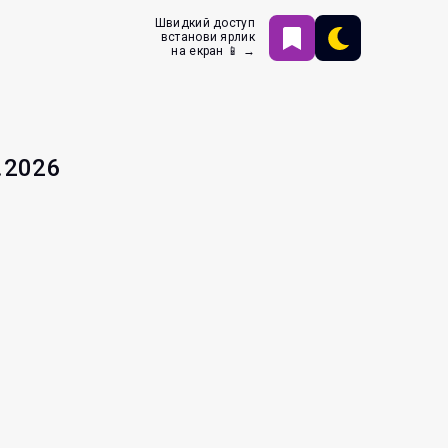
Швидкий доступ
встанови ярлик
на екран 📱 →
.2026