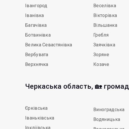
Івангород
Веселівка
Іванівка
Вікторівка
Багачівка
Вільшанка
Ботвинівка
Гребля
Велика Севастянівка
Заячківка
Вербувата
Зоряне
Верхнячка
Козаче
Черкаська область, 🏡 грома
Єрківська
Виноградська
Іваньківська
Водяницька
Іркліївська