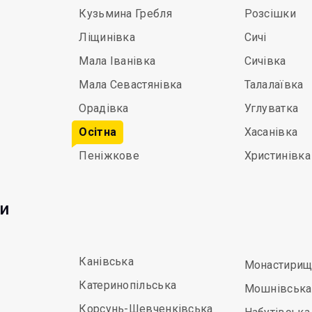
Кузьмина Гребля
Розсішки
Ліщинівка
Сичі
Мала Іванівка
Сичівка
Мала Севастянівка
Талалаївка
Орадівка
Углуватка
Осітна
Хасанівка
Пеніжкове
Христинівка
ди
Канівська
Монастирищ
Катеринопільська
Мошнівська
Корсунь-Шевченківська