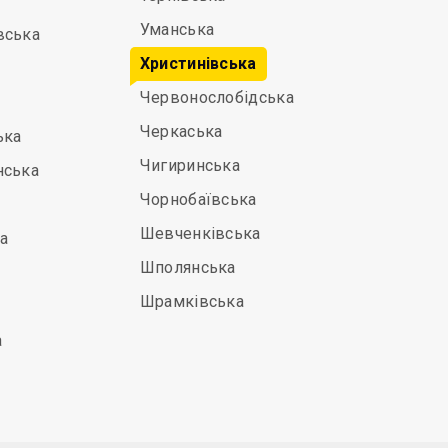
Уманська
вська
Христинівська
Червонослобідська
Черкаська
ька
Чигиринська
нська
Чорнобаївська
Шевченківська
а
Шполянська
Шрамківська
а