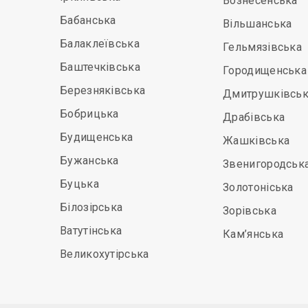
Вознесенська
Бабанська
Вільшанська
Балаклеївська
Гельмязівська
Баштечківська
Городищенська
Березняківська
Дмитрушківськ
Бобрицька
Драбівська
Будищенська
Жашківська
Бужанська
Звенигородськ
Буцька
Золотоніська
Білозірська
Зорівська
Ватутінська
Кам’янська
Великохутірська