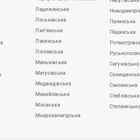
Набутівська
Ладижинська
Новодмитрі
Леськівська
Паланська
Лип’янська
Піщанська
Лисянська
а
Ротмістрівс
Ліплявська
Руськополя
Маньківська
Сагунівська
Матусівська
а
Селищенськ
Медведівська
Смілянська
Михайлівська
Стеблівська
Мліївська
Степанецьк
Мокрокалигірська