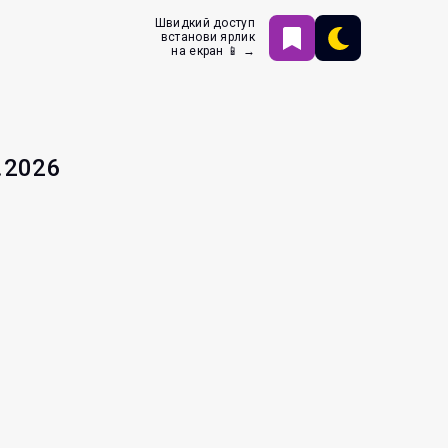
Швидкий доступ
встанови ярлик
на екран 📱 →
.2026