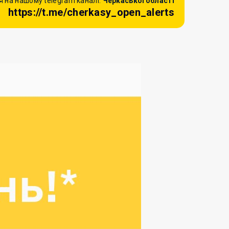
 на нашому telegram каналі:
Черкаської області
https://t.me/cherkasy_open_alerts