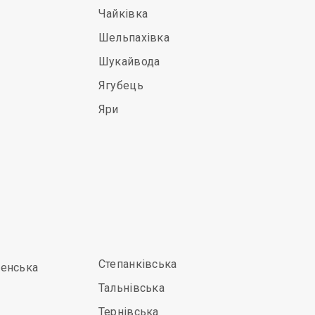
Чайківка
Шельпахівка
Шукайвода
Ягубець
Яри
Степанківська
енська
Тальнівська
Тернівська