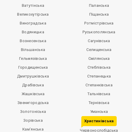
Ватутінська
Паланська
Великохутірська
Піщанська
Виноградська
Ротмістрівська
Водяницька
Руськополянська
Вознесенська
Сагунівська
Вільшанська
Селищенська
Гельмязівська
Смілянська
Городищенська
Стеблівська
Дмитрушківська
Степанецька
Драбівська
Степанківська
Жашківська
Тальнівська
Звенигородська
Тернівська
Золотоніська
Уманська
Зорівська
Христинівська
Кам’янська
Червонослобідська