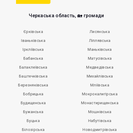
Черкаська область, 🏡 громади
Єрківська
Лисянська
Іваньківська
Ліплявська
Іркліївська
Маньківська
Бабанська
Матусівська
Балаклеївська
Медведівська
Баштечківська
Михайлівська
Березняківська
Мліївська
Бобрицька
Мокрокалигірська
Будищенська
Монастирищенська
Бужанська
Мошнівська
Буцька
Набутівська
Білозірська
Новодмитрівська