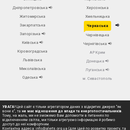
Дніпропетровська
📢
Херсонська
Житомирська
Хмельницька
Закарпатська
📢
Черкаська
Запорізька
📢
Чернівецька
Київська
📢
Чернігівська
📢
Кіровоградська
АР Крим
Львівська
Донецька
📢
Миколаївська
Луганська
📢
Одеська
📢
м. Севастополь
УВАГА!
Цей сайт є тільки агрегатором даних з відкритих джерел "як
вони є", та
не має відношення до влади та енергопостачальників
.
Тому, на жаль, ми не зможемо Вам допомогти в питаннях по
відключенням світла, ми тільки агрегуємо інформацію й робимо
доступ до неї комфортним.
Контактна адреса:
info@alerts.org.ua
(для ідей по розвитку проекту, та