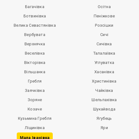
Багачівка
Осітна
Ботвинівка
Пеніжкове
Велика Севастянівка
Розсішки
Вербувата
Сичі
Верхнячка
Сичівка
Веселівка
Талалаївка
Вікторівка
Углуватка
Вільшанка
Хасанівка
Гребля
Христинівка
Заячківка
Чайківка
Зоряне
Шельпахівка
Козаче
Шукайвода
Кузьмина Гребля
Ягубець
Ліщинівка
Яри
Мала Іванівка