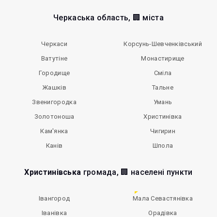
Черкаська область, 🏢 міста
Черкаси
Корсунь-Шевченківський
Ватутіне
Монастирище
Городище
Сміла
Жашків
Тальне
Звенигородка
Умань
Золотоноша
Христинівка
Кам'янка
Чигирин
Канів
Шпола
Христинівська
громада, 🏢 населені пункти
Івангород
Мала Севастянівка
Іванівка
Орадівка