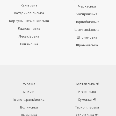
Канівська
Черкаська
Катеринопільська
Чигиринська
Корсунь-Шевченківська
Чорнобаївська
Ладижинська
Шевченківська
Леськівська
Шполянська
Лип’янська
Шрамківська
Україна
Полтавська
📢
м. Київ
Рівненська
Івано-Франківська
Сумська
📢
Волинська
Тернопільська
Вінницька
Харківська
📢