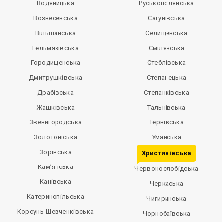
Водяницька
Руськополянська
Вознесенська
Сагунівська
Вільшанська
Селищенська
Гельмязівська
Смілянська
Городищенська
Стеблівська
Дмитрушківська
Степанецька
Драбівська
Степанківська
Жашківська
Тальнівська
Звенигородська
Тернівська
Золотоніська
Уманська
Зорівська
Христинівська
Кам’янська
Червонослобідська
Канівська
Черкаська
Катеринопільська
Чигиринська
Корсунь-Шевченківська
Чорнобаївська