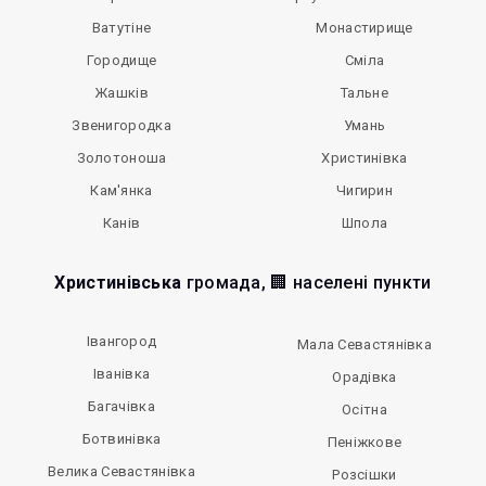
Ватутіне
Монастирище
Городище
Сміла
Жашків
Тальне
Звенигородка
Умань
Золотоноша
Христинівка
Кам'янка
Чигирин
Канів
Шпола
Христинівська
громада, 🏢 населені пункти
Івангород
Мала Севастянівка
Іванівка
Орадівка
Багачівка
Осітна
Ботвинівка
Пеніжкове
Велика Севастянівка
Розсішки