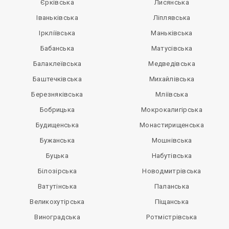
Єрківська
Лисянська
Іваньківська
Ліплявська
Іркліївська
Маньківська
Бабанська
Матусівська
Балаклеївська
Медведівська
Баштечківська
Михайлівська
Березняківська
Мліївська
Бобрицька
Мокрокалигірська
Будищенська
Монастирищенська
Бужанська
Мошнівська
Буцька
Набутівська
Білозірська
Новодмитрівська
Ватутінська
Паланська
Великохутірська
Піщанська
Виноградська
Ротмістрівська