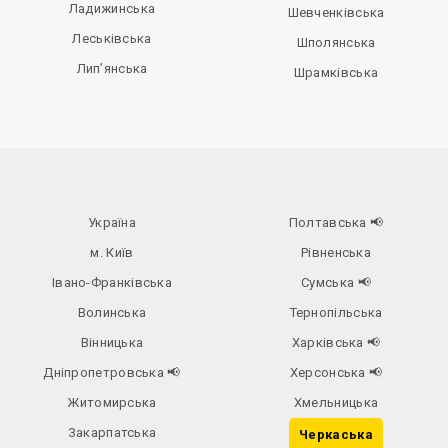
Ладижинська
Шевченківська
Леськівська
Шполянська
Лип’янська
Шрамківська
Україна
Полтавська
📢
м. Київ
Рівненська
Івано-Франківська
Сумська
📢
Волинська
Тернопільська
Вінницька
Харківська
📢
Дніпропетровська
📢
Херсонська
📢
Житомирська
Хмельницька
Закарпатська
Черкаська