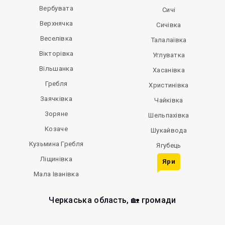
Вербувата
Сичі
Верхнячка
Сичівка
Веселівка
Талалаївка
Вікторівка
Углуватка
Вільшанка
Хасанівка
Гребля
Христинівка
Заячківка
Чайківка
Зоряне
Шельпахівка
Козаче
Шукайвода
Кузьмина Гребля
Ягубець
Ліщинівка
Яри
Мала Іванівка
Черкаська область, 🏡 громади