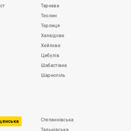
ст
Тарнава
Теолин
Терлиця
Халаїдове
Хейлове
Цибулів
Шабастівка
Шарнопіль
Степанківська
щенська
Тальнівська