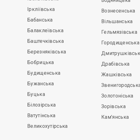
Водяницька
Іркліївська
Вознесенська
Бабанська
Вільшанська
Балаклеївська
Гельмязівська
Баштечківська
Городищенська
Березняківська
Дмитрушківськ
Бобрицька
Драбівська
Будищенська
Жашківська
Бужанська
Звенигородськ
Буцька
Золотоніська
Білозірська
Зорівська
Ватутінська
Кам’янська
Великохутірська