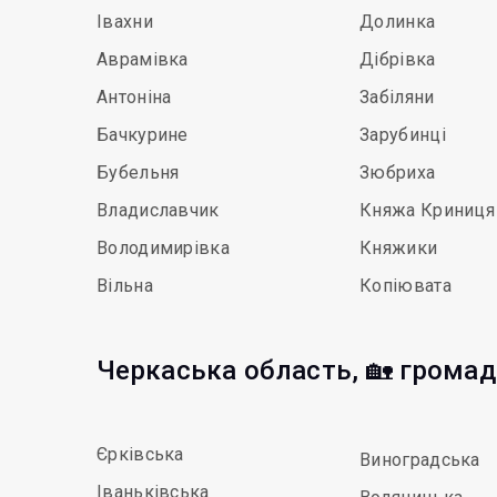
Івахни
Долинка
Аврамівка
Дібрівка
Антоніна
Забіляни
Бачкурине
Зарубинці
Бубельня
Зюбриха
Владиславчик
Княжа Криниця
Володимирівка
Княжики
Вільна
Копіювата
Черкаська область, 🏡 грома
Єрківська
Виноградська
Іваньківська