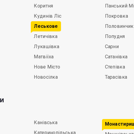
Коритня
Панський Мі
Кудинів Ліс
Покровка
Леськове
Половинчик
Летичівка
Попудня
Лукашівка
Сарни
Матвіїха
Сатанівка
Нове Місто
Степівка
Новосілка
Тарасівка
ди
Канівська
Монастири
Катеринопільська