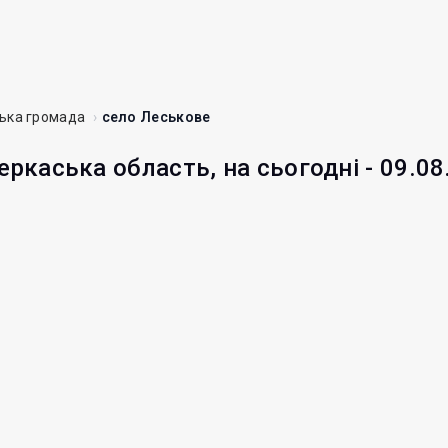
ька громада
село Леськове
еркаська область, на сьогодні - 09.08