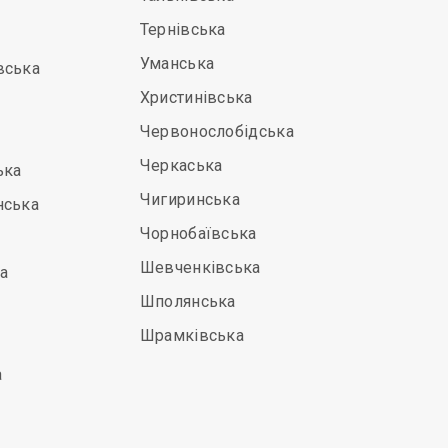
Тернівська
Уманська
вська
Христинівська
Червонослобідська
Черкаська
ька
Чигиринська
нська
Чорнобаївська
Шевченківська
а
Шполянська
Шрамківська
а