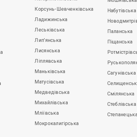
Мошнівська
Корсунь-Шевченківська
Набутівська
Ладижинська
Новодмитрі
Леськівська
Паланська
Лип’янська
Піщанська
Лисянська
а
Ротмістрівс
Ліплявська
Руськополя
Маньківська
Сагунівська
Матусівська
а
Селищенськ
Медведівська
Смілянська
Михайлівська
Стеблівська
Мліївська
Степанецьк
Мокрокалигірська