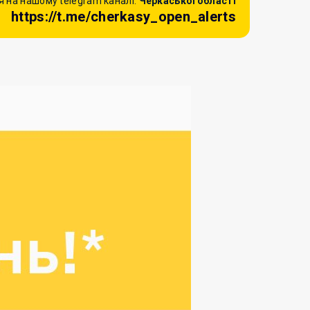
 на нашому telegram каналі:
Черкаської області
https://t.me/cherkasy_open_alerts