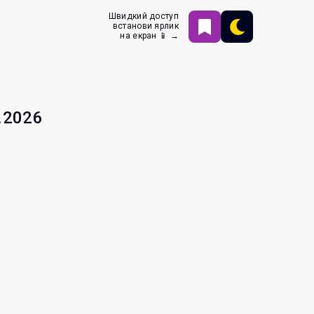
Швидкий доступ
встанови ярлик
на екран 📱 →
.2026