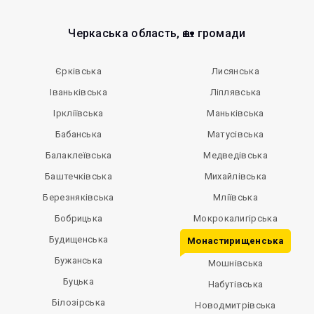
Черкаська область, 🏡 громади
Єрківська
Лисянська
Іваньківська
Ліплявська
Іркліївська
Маньківська
Бабанська
Матусівська
Балаклеївська
Медведівська
Баштечківська
Михайлівська
Березняківська
Мліївська
Бобрицька
Мокрокалигірська
Будищенська
Монастирищенська
Бужанська
Мошнівська
Буцька
Набутівська
Білозірська
Новодмитрівська