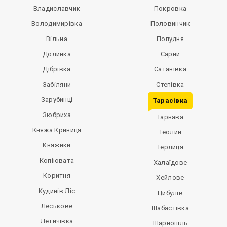
Владиславчик
Покровка
Володимирівка
Половинчик
Вільна
Попудня
Долинка
Сарни
Дібрівка
Сатанівка
Забіляни
Степівка
Зарубинці
Тарасівка
Зюбриха
Тарнава
Княжа Криниця
Теолин
Княжики
Терлиця
Копіювата
Халаїдове
Коритня
Хейлове
Кудинів Ліс
Цибулів
Леськове
Шабастівка
Летичівка
Шарнопіль