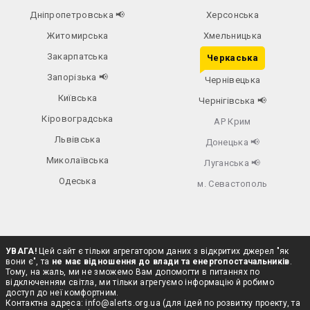
Дніпропетровська
📢
Херсонська
Житомирська
Хмельницька
Закарпатська
Черкаська
Запорізька
📢
Чернівецька
Київська
Чернігівська
📢
Кіровоградська
АР Крим
Львівська
Донецька
📢
Миколаївська
Луганська
📢
Одеська
м. Севастополь
УВАГА!
Цей сайт є тільки агрегатором даних з відкритих джерел "як
вони є", та
не має відношення до влади та енергопостачальників
.
Тому, на жаль, ми не зможемо Вам допомогти в питаннях по
відключенням світла, ми тільки агрегуємо інформацію й робимо
доступ до неї комфортним.
Контактна адреса:
info@alerts.org.ua
(для ідей по розвитку проекту, та