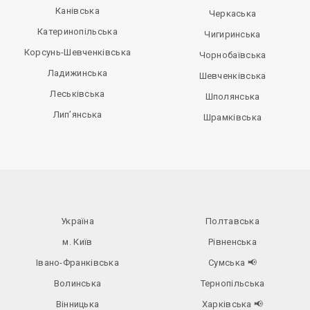
Канівська
Черкаська
Катеринопільська
Чигиринська
Корсунь-Шевченківська
Чорнобаївська
Ладижинська
Шевченківська
Леськівська
Шполянська
Лип’янська
Шрамківська
Україна
Полтавська
м. Київ
Рівненська
Івано-Франківська
Сумська
📢
Волинська
Тернопільська
Вінницька
Харківська
📢