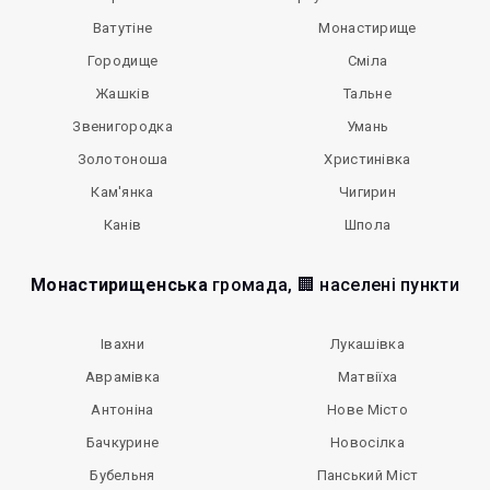
Ватутіне
Монастирище
Городище
Сміла
Жашків
Тальне
Звенигородка
Умань
Золотоноша
Христинівка
Кам'янка
Чигирин
Канів
Шпола
Монастирищенська
громада, 🏢 населені пункти
Івахни
Лукашівка
Аврамівка
Матвіїха
Антоніна
Нове Місто
Бачкурине
Новосілка
Бубельня
Панський Міст