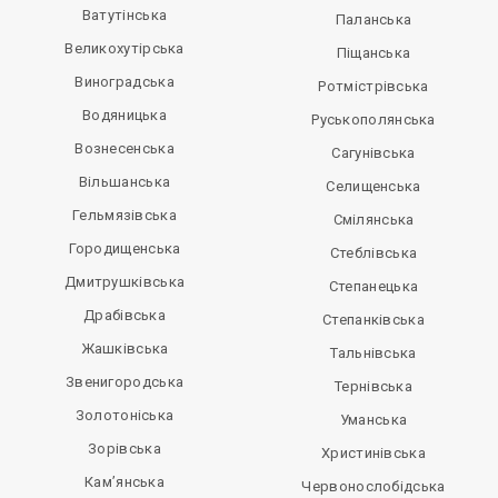
Ватутінська
Паланська
Великохутірська
Піщанська
Виноградська
Ротмістрівська
Водяницька
Руськополянська
Вознесенська
Сагунівська
Вільшанська
Селищенська
Гельмязівська
Смілянська
Городищенська
Стеблівська
Дмитрушківська
Степанецька
Драбівська
Степанківська
Жашківська
Тальнівська
Звенигородська
Тернівська
Золотоніська
Уманська
Зорівська
Христинівська
Кам’янська
Червонослобідська