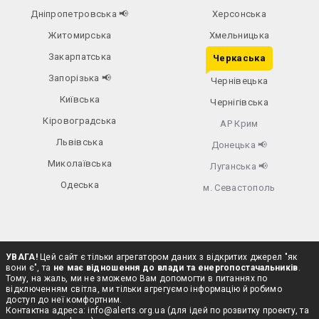
Дніпропетровська
📢
Херсонська
Житомирська
Хмельницька
Закарпатська
Черкаська
Запорізька
📢
Чернівецька
Київська
Чернігівська
Кіровоградська
АР Крим
Львівська
Донецька
📢
Миколаївська
Луганська
📢
Одеська
м. Севастополь
УВАГА!
Цей сайт є тільки агрегатором даних з відкритих джерел "як
вони є", та
не має відношення до влади та енергопостачальників
.
Тому, на жаль, ми не зможемо Вам допомогти в питаннях по
відключенням світла, ми тільки агрегуємо інформацію й робимо
доступ до неї комфортним.
Контактна адреса:
info@alerts.org.ua
(для ідей по розвитку проекту, та