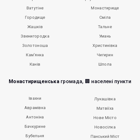
Ватутіне
Монастирище
Городище
Сміла
Жашків
Тальне
Звенигородка
Умань
Золотоноша
Христинівка
Кам'янка
Чигирин
Канів
Шпола
Монастирищенська
громада, 🏢 населені пункти
Івахни
Лукашівка
Аврамівка
Матвіїха
Антоніна
Нове Місто
Бачкурине
Новосілка
Бубельня
Панський Міст