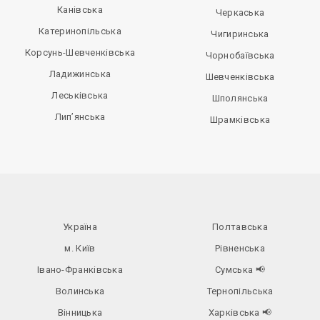
Канівська
Черкаська
Катеринопільська
Чигиринська
Корсунь-Шевченківська
Чорнобаївська
Ладижинська
Шевченківська
Леськівська
Шполянська
Лип’янська
Шрамківська
Україна
Полтавська
м. Київ
Рівненська
Івано-Франківська
Сумська
📢
Волинська
Тернопільська
Вінницька
Харківська
📢