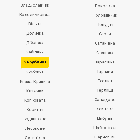
Владиславчик
Покровка
Володимирівка
Половинчик
Вільна
Попудня
Долинка
Сарни
Дібрівка
Сатанівка
Забіляни
Степівка
Зарубинці
Тарасівка
Тарнава
Зюбриха
Теолин
Княжа Криниця
Терлиця
Княжики
Халаїдове
Копіювата
Хейлове
Коритня
Цибулів
Кудинів Ліс
Шабастівка
Леськове
Шарнопіль
Летичівка