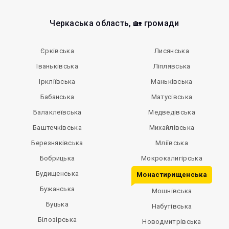
Черкаська область, 🏡 громади
Єрківська
Лисянська
Іваньківська
Ліплявська
Іркліївська
Маньківська
Бабанська
Матусівська
Балаклеївська
Медведівська
Баштечківська
Михайлівська
Березняківська
Мліївська
Бобрицька
Мокрокалигірська
Будищенська
Монастирищенська
Бужанська
Мошнівська
Буцька
Набутівська
Білозірська
Новодмитрівська