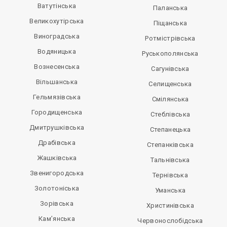
Ватутінська
Паланська
Великохутірська
Піщанська
Виноградська
Ротмістрівська
Водяницька
Руськополянська
Вознесенська
Сагунівська
Вільшанська
Селищенська
Гельмязівська
Смілянська
Городищенська
Стеблівська
Дмитрушківська
Степанецька
Драбівська
Степанківська
Жашківська
Тальнівська
Звенигородська
Тернівська
Золотоніська
Уманська
Зорівська
Христинівська
Кам’янська
Червонослобідська