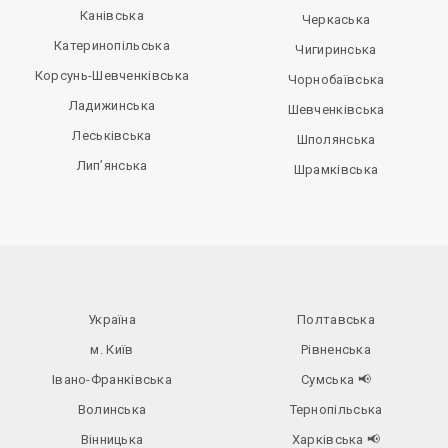
Канівська
Черкаська
Катеринопільська
Чигиринська
Корсунь-Шевченківська
Чорнобаївська
Ладижинська
Шевченківська
Леськівська
Шполянська
Лип’янська
Шрамківська
Україна
Полтавська
м. Київ
Рівненська
Івано-Франківська
Сумська
📢
Волинська
Тернопільська
Вінницька
Харківська
📢