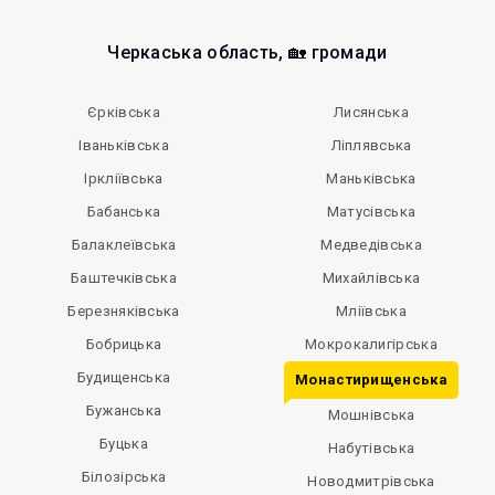
Черкаська область, 🏡 громади
Єрківська
Лисянська
Іваньківська
Ліплявська
Іркліївська
Маньківська
Бабанська
Матусівська
Балаклеївська
Медведівська
Баштечківська
Михайлівська
Березняківська
Мліївська
Бобрицька
Мокрокалигірська
Будищенська
Монастирищенська
Бужанська
Мошнівська
Буцька
Набутівська
Білозірська
Новодмитрівська