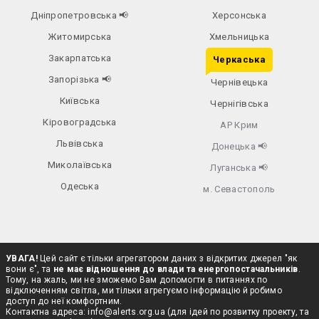
Дніпропетровська
📢
Херсонська
Житомирська
Хмельницька
Закарпатська
Черкаська
Запорізька
📢
Чернівецька
Київська
Чернігівська
Кіровоградська
АР Крим
Львівська
Донецька
📢
Миколаївська
Луганська
📢
Одеська
м. Севастополь
УВАГА!
Цей сайт є тільки агрегатором даних з відкритих джерел "як
вони є", та
не має відношення до влади та енергопостачальників
.
Тому, на жаль, ми не зможемо Вам допомогти в питаннях по
відключенням світла, ми тільки агрегуємо інформацію й робимо
доступ до неї комфортним.
Контактна адреса:
info@alerts.org.ua
(для ідей по розвитку проекту, та