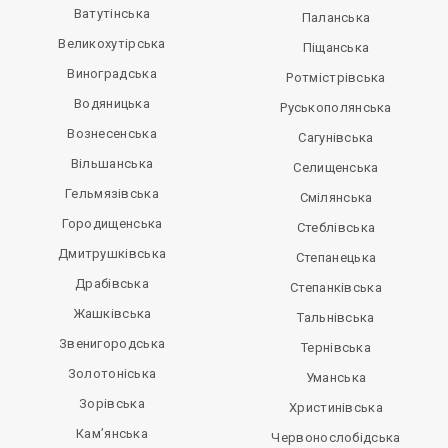
Ватутінська
Паланська
Великохутірська
Піщанська
Виноградська
Ротмістрівська
Водяницька
Руськополянська
Вознесенська
Сагунівська
Вільшанська
Селищенська
Гельмязівська
Смілянська
Городищенська
Стеблівська
Дмитрушківська
Степанецька
Драбівська
Степанківська
Жашківська
Тальнівська
Звенигородська
Тернівська
Золотоніська
Уманська
Зорівська
Христинівська
Кам’янська
Червонослобідська