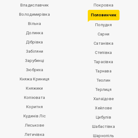
Владиславчик
Покровка
Володимирівка
Половинчик
Вільна
Попудня
Долинка
Сарни
Дібрівка
Сатанівка
Забіляни
Степівка
Зарубинці
Тарасівка
Зюбриха
Тарнава
Княжа Криниця
Теолин
Княжики
Терлиця
Копіювата
Халаїдове
Коритня
Хейлове
Кудинів Ліс
Цибулів
Леськове
Шабастівка
Летичівка
Шарнопіль