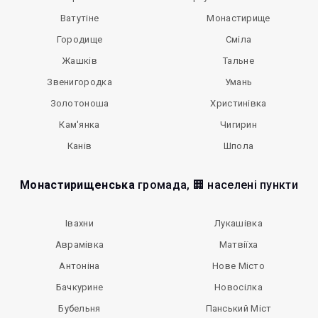
Ватутіне
Монастирище
Городище
Сміла
Жашків
Тальне
Звенигородка
Умань
Золотоноша
Христинівка
Кам'янка
Чигирин
Канів
Шпола
Монастирищенська
громада, 🏢 населені пункти
Івахни
Лукашівка
Аврамівка
Матвіїха
Антоніна
Нове Місто
Бачкурине
Новосілка
Бубельня
Панський Міст