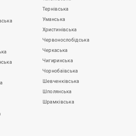
Тернівська
Уманська
вська
Христинівська
Червонослобідська
Черкаська
ька
Чигиринська
нська
Чорнобаївська
Шевченківська
а
Шполянська
Шрамківська
а