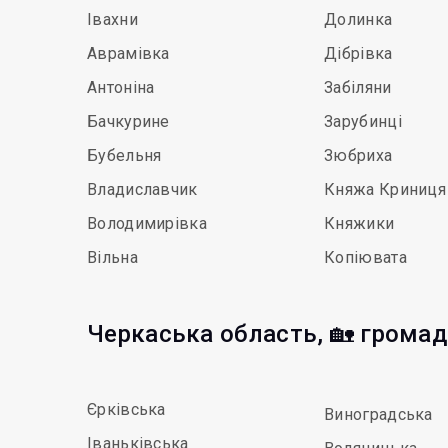
Івахни
Долинка
Аврамівка
Дібрівка
Антоніна
Забіляни
Бачкурине
Зарубинці
Бубельня
Зюбриха
Владиславчик
Княжа Криниця
Володимирівка
Княжики
Вільна
Копіювата
Черкаська область, 🏡 грома
Єрківська
Виноградська
Іваньківська