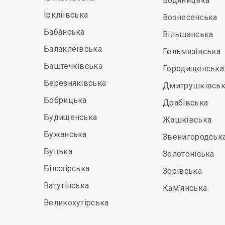
Водяницька
Іркліївська
Вознесенська
Бабанська
Вільшанська
Балаклеївська
Гельмязівська
Баштечківська
Городищенська
Березняківська
Дмитрушківськ
Бобрицька
Драбівська
Будищенська
Жашківська
Бужанська
Звенигородськ
Буцька
Золотоніська
Білозірська
Зорівська
Ватутінська
Кам’янська
Великохутірська