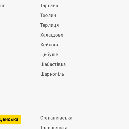
ст
Тарнава
Теолин
Терлиця
Халаїдове
Хейлове
Цибулів
Шабастівка
Шарнопіль
Степанківська
щенська
Тальнівська