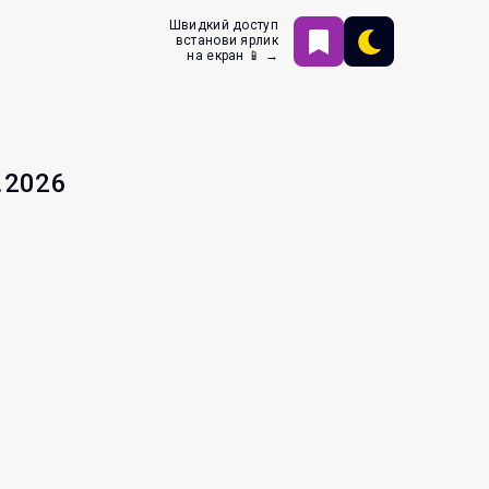
Швидкий доступ
встанови ярлик
на екран 📱 →
.2026