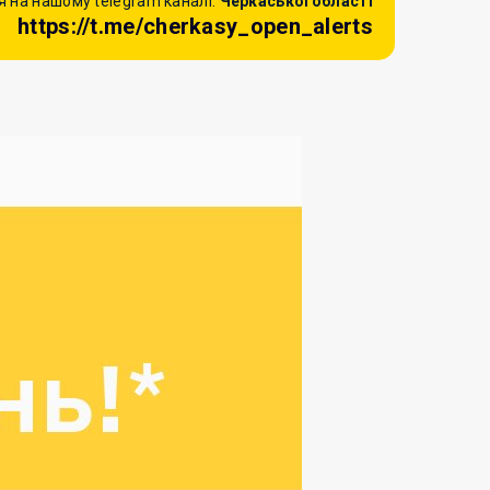
 на нашому telegram каналі:
Черкаської області
https://t.me/cherkasy_open_alerts