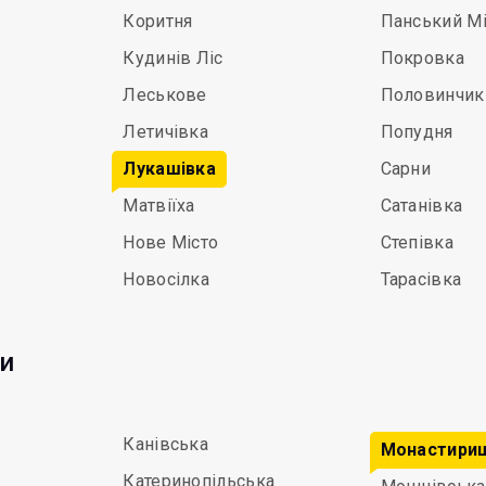
Коритня
Панський Мі
Кудинів Ліс
Покровка
Леськове
Половинчик
Летичівка
Попудня
Лукашівка
Сарни
Матвіїха
Сатанівка
Нове Місто
Степівка
Новосілка
Тарасівка
ди
Канівська
Монастири
Катеринопільська