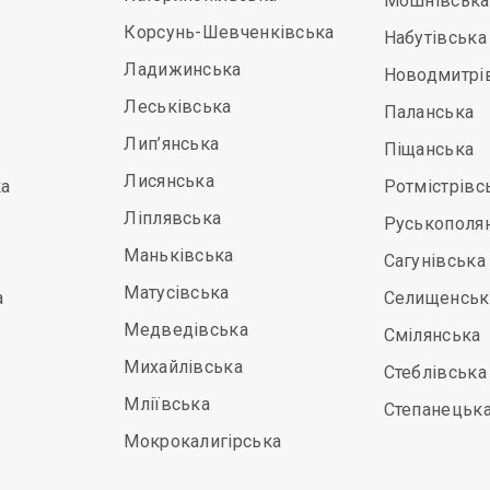
Мошнівська
Корсунь-Шевченківська
Набутівська
Ладижинська
Новодмитрі
Леськівська
Паланська
Лип’янська
Піщанська
Лисянська
а
Ротмістрівс
Ліплявська
Руськополя
Маньківська
Сагунівська
Матусівська
а
Селищенськ
Медведівська
Смілянська
Михайлівська
Стеблівська
Мліївська
Степанецьк
Мокрокалигірська