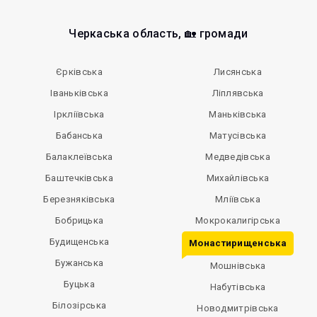
Черкаська область, 🏡 громади
Єрківська
Лисянська
Іваньківська
Ліплявська
Іркліївська
Маньківська
Бабанська
Матусівська
Балаклеївська
Медведівська
Баштечківська
Михайлівська
Березняківська
Мліївська
Бобрицька
Мокрокалигірська
Будищенська
Монастирищенська
Бужанська
Мошнівська
Буцька
Набутівська
Білозірська
Новодмитрівська