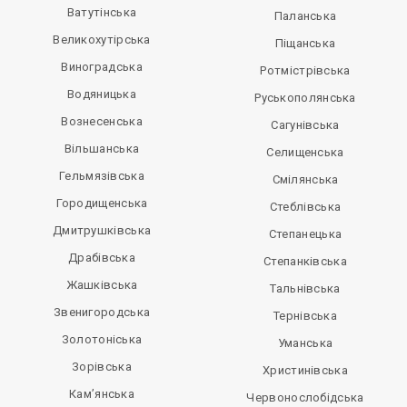
Ватутінська
Паланська
Великохутірська
Піщанська
Виноградська
Ротмістрівська
Водяницька
Руськополянська
Вознесенська
Сагунівська
Вільшанська
Селищенська
Гельмязівська
Смілянська
Городищенська
Стеблівська
Дмитрушківська
Степанецька
Драбівська
Степанківська
Жашківська
Тальнівська
Звенигородська
Тернівська
Золотоніська
Уманська
Зорівська
Христинівська
Кам’янська
Червонослобідська