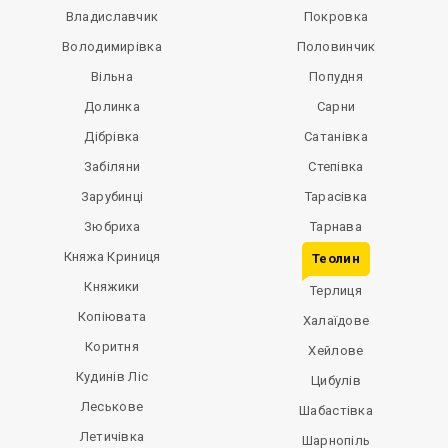
Владиславчик
Покровка
Володимирівка
Половинчик
Вільна
Попудня
Долинка
Сарни
Дібрівка
Сатанівка
Забіляни
Степівка
Зарубинці
Тарасівка
Зюбриха
Тарнава
Княжа Криниця
Теолин
Княжики
Терлиця
Копіювата
Халаїдове
Коритня
Хейлове
Кудинів Ліс
Цибулів
Леськове
Шабастівка
Летичівка
Шарнопіль