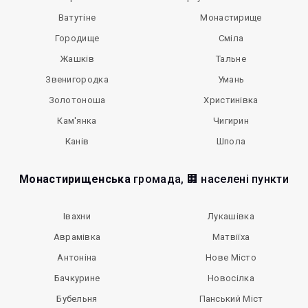
Ватутіне
Монастирище
Городище
Сміла
Жашків
Тальне
Звенигородка
Умань
Золотоноша
Христинівка
Кам'янка
Чигирин
Канів
Шпола
Монастирищенська
громада, 🏢 населені пункти
Івахни
Лукашівка
Аврамівка
Матвіїха
Антоніна
Нове Місто
Бачкурине
Новосілка
Бубельня
Панський Міст