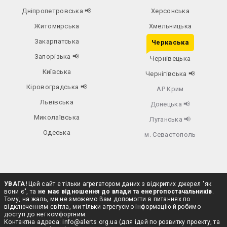
Дніпропетровська
📢
Херсонська
Житомирська
Хмельницька
Закарпатська
Черкаська
Запорізька
📢
Чернівецька
Київська
Чернігівська
📢
Кіровоградська
📢
АР Крим
Львівська
Донецька
📢
Миколаївська
Луганська
📢
Одеська
м. Севастополь
УВАГА!
Цей сайт є тільки агрегатором даних з відкритих джерел "як
вони є", та
не має відношення до влади та енергопостачальників
.
Тому, на жаль, ми не зможемо Вам допомогти в питаннях по
відключенням світла, ми тільки агрегуємо інформацію й робимо
доступ до неї комфортним.
Контактна адреса:
info@alerts.org.ua
(для ідей по розвитку проекту, та