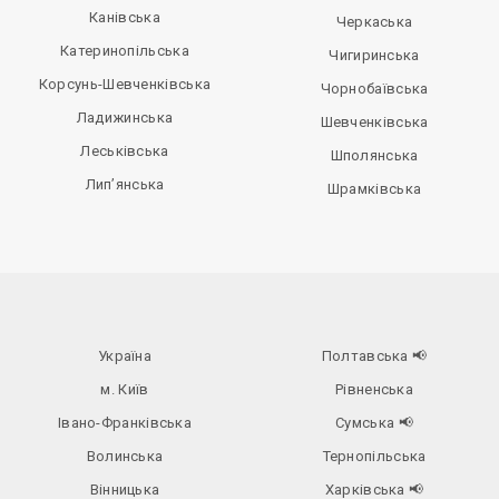
Канівська
Черкаська
Катеринопільська
Чигиринська
Корсунь-Шевченківська
Чорнобаївська
Ладижинська
Шевченківська
Леськівська
Шполянська
Лип’янська
Шрамківська
Україна
Полтавська
📢
м. Київ
Рівненська
Івано-Франківська
Сумська
📢
Волинська
Тернопільська
Вінницька
Харківська
📢