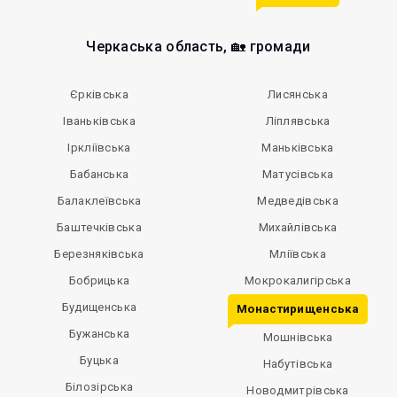
Черкаська область, 🏡 громади
Єрківська
Лисянська
Іваньківська
Ліплявська
Іркліївська
Маньківська
Бабанська
Матусівська
Балаклеївська
Медведівська
Баштечківська
Михайлівська
Березняківська
Мліївська
Бобрицька
Мокрокалигірська
Будищенська
Монастирищенська
Бужанська
Мошнівська
Буцька
Набутівська
Білозірська
Новодмитрівська