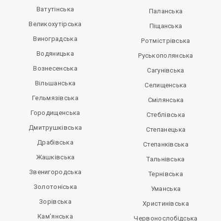
Ватутінська
Паланська
Великохутірська
Піщанська
Виноградська
Ротмістрівська
Водяницька
Руськополянська
Вознесенська
Сагунівська
Вільшанська
Селищенська
Гельмязівська
Смілянська
Городищенська
Стеблівська
Дмитрушківська
Степанецька
Драбівська
Степанківська
Жашківська
Тальнівська
Звенигородська
Тернівська
Золотоніська
Уманська
Зорівська
Христинівська
Кам’янська
Червонослобідська