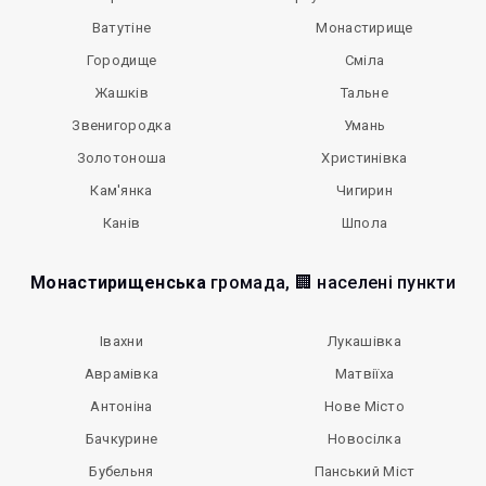
Ватутіне
Монастирище
Городище
Сміла
Жашків
Тальне
Звенигородка
Умань
Золотоноша
Христинівка
Кам'янка
Чигирин
Канів
Шпола
Монастирищенська
громада, 🏢 населені пункти
Івахни
Лукашівка
Аврамівка
Матвіїха
Антоніна
Нове Місто
Бачкурине
Новосілка
Бубельня
Панський Міст