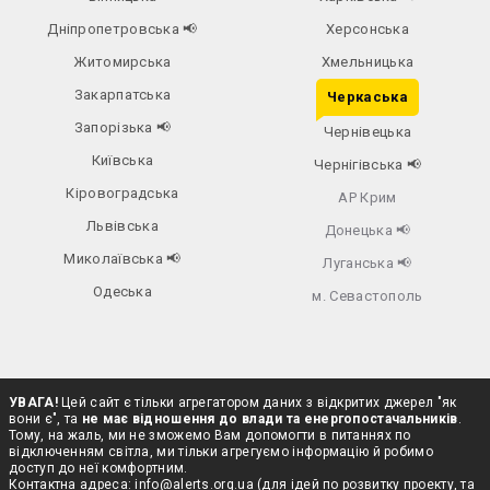
Дніпропетровська
📢
Херсонська
Житомирська
Хмельницька
Закарпатська
Черкаська
Запорізька
📢
Чернівецька
Київська
Чернігівська
📢
Кіровоградська
АР Крим
Львівська
Донецька
📢
Миколаївська
📢
Луганська
📢
Одеська
м. Севастополь
УВАГА!
Цей сайт є тільки агрегатором даних з відкритих джерел "як
вони є", та
не має відношення до влади та енергопостачальників
.
Тому, на жаль, ми не зможемо Вам допомогти в питаннях по
відключенням світла, ми тільки агрегуємо інформацію й робимо
доступ до неї комфортним.
Контактна адреса:
info@alerts.org.ua
(для ідей по розвитку проекту, та