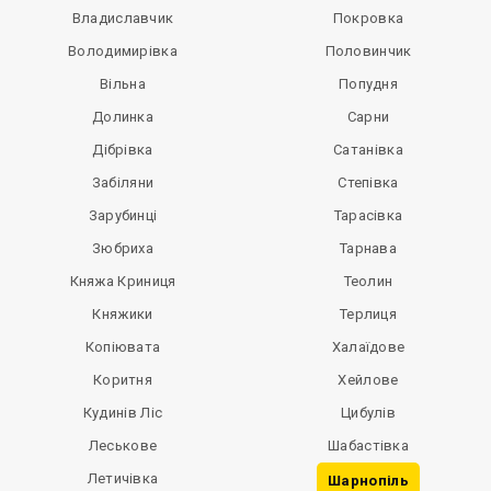
Владиславчик
Покровка
Володимирівка
Половинчик
Вільна
Попудня
Долинка
Сарни
Дібрівка
Сатанівка
Забіляни
Степівка
Зарубинці
Тарасівка
Зюбриха
Тарнава
Княжа Криниця
Теолин
Княжики
Терлиця
Копіювата
Халаїдове
Коритня
Хейлове
Кудинів Ліс
Цибулів
Леськове
Шабастівка
Летичівка
Шарнопіль