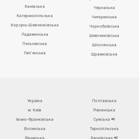
Канівська
Черкаська
Катеринопільська
Чигиринська
Корсунь-Шевченківська
Чорнобаївська
Ладижинська
Шевченківська
Леськівська
Шполянська
Лип’янська
Шрамківська
Україна
Полтавська
м. Київ
Рівненська
Івано-Франківська
Сумська
📢
Волинська
Тернопільська
Вінницька
Харківська
📢